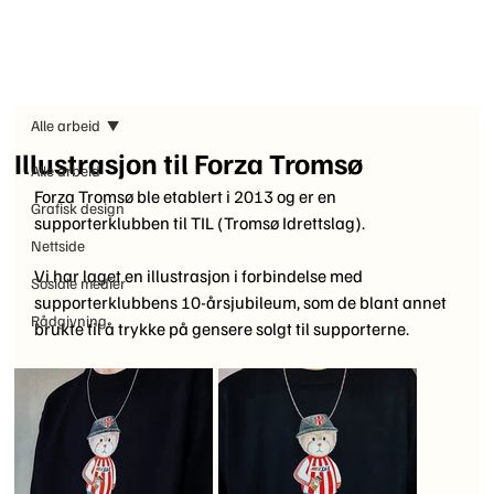
Alle arbeid
Illustrasjon til Forza Tromsø
Alle arbeid
Forza Tromsø ble etablert i 2013 og er en 
Grafisk design
supporterklubben til TIL (Tromsø Idrettslag). 
Nettside
Vi har laget en illustrasjon i forbindelse med 
Sosiale medier
supporterklubbens 10-årsjubileum, som de blant annet 
Rådgivning
brukte til å trykke på gensere solgt til supporterne. 